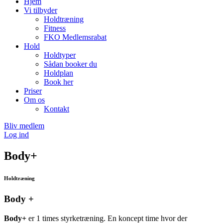
Hjem
Vi tilbyder
Holdtræning
Fitness
FKO Medlemsrabat
Hold
Holdtyper
Sådan booker du
Holdplan
Book her
Priser
Om os
Kontakt
Bliv medlem
Log ind
Body+
Holdtræning
Body +
Body+
er 1 times styrketræning. En koncept time hvor der