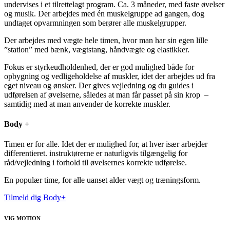
undervises i et tilrettelagt program. Ca. 3 måneder, med faste øvelser
og musik. Der arbejdes med én muskelgruppe ad gangen, dog
undtaget opvarmningen som berører alle muskelgrupper.
Der arbejdes med vægte hele timen, hvor man har sin egen lille
”station” med bænk, vægtstang, håndvægte og elastikker.
Fokus er styrkeudholdenhed, der er god mulighed både for
opbygning og vedligeholdelse af muskler, idet der arbejdes ud fra
eget niveau og ønsker. Der gives vejledning og du guides i
udførelsen af øvelserne, således at man får passet på sin krop
–
samtidig med at man anvender de korrekte muskler.
Body +
Timen er for alle. Idet der er mulighed for, at hver især arbejder
differentieret. instruktørerne er naturligvis tilgængelig for
råd/vejledning i forhold til øvelsernes korrekte udførelse.
En populær time, for alle uanset alder vægt og træningsform.
Tilmeld dig Body+
VIG MOTION