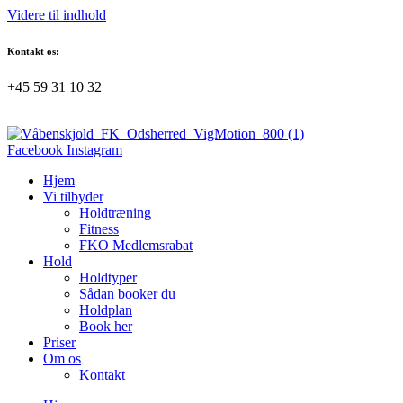
Videre til indhold
Kontakt os:
+45 59 31 10 32
Facebook
Instagram
Hjem
Vi tilbyder
Holdtræning
Fitness
FKO Medlemsrabat
Hold
Holdtyper
Sådan booker du
Holdplan
Book her
Priser
Om os
Kontakt